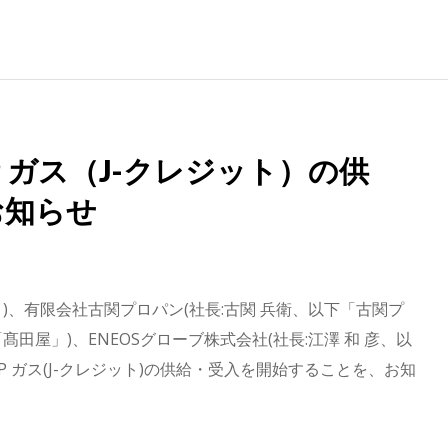
ガス（J-クレジット）の供
お知らせ
、有限会社古関プロパン(社長:古関 兵衛、以下「古関プ
田屋」)、ENEOSグローブ株式会社(社長:江澤 和 彦、以
LP ガス(J-クレジット)の供給・受入を開始することを、お知